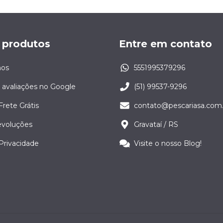
 produtos
Entre em contato
os
5551995379296
 avaliações no Google
(51) 99537-9296
Frete Grátis
contato@pescariasa.com.
evoluções
Gravataí / RS
 Privacidade
Visite o nosso Blog!