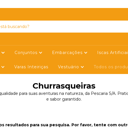
SIGA-NOS NO FACEBOOK
s
Conjuntos
Embarcações
Iscas Artificia
s
Varas Inteiriças
Vestuário
Todos os prod
Churrasqueiras
ualidade para suas aventuras na natureza, da Pescaria S/A. Prati
e sabor garantido.
s resultados para sua pesquisa. Por favor, tente com outros