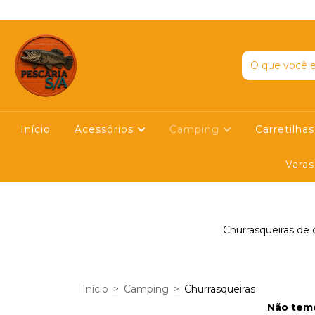
E EM NOSSO YOUTUBE
Início
Acessórios
Camping
Carretilha
Vara
Churrasqueiras de q
Início
>
Camping
>
Churrasqueiras
Não temo