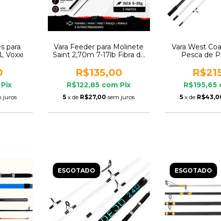
es para
Vara Feeder para Molinete
Vara West Coa
L Voxxi
Saint 2,70m 7-17lb Fibra de
Pesca de Pr
Vidro Tubular 2 Partes
0
R$135,00
R$21
Pix
R$122,85
com
Pix
R$195,65
 juros
5
x de
R$27,00
sem juros
5
x de
R$43,0
ESGOTADO
ESGOTADO