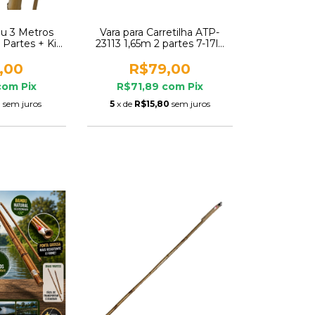
u 3 Metros
Vara para Carretilha ATP-
 Partes + Kit
23113 1,65m 2 partes 7-17lb
to
Atopy Traíra Bass
,00
R$79,00
com
Pix
R$71,89
com
Pix
0
sem juros
5
x de
R$15,80
sem juros