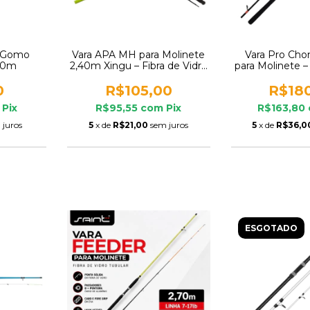
a Gomo
Vara APA MH para Molinete
Vara Pro Ch
,10m
2,40m Xingu – Fibra de Vidro
para Molinete – 
Bagre Carpa Jundiá Pacu
(1,73m) | Int
Tilápia
Fish
0
R$105,00
R$18
Pix
R$95,55
com
Pix
R$163,80
 juros
5
x de
R$21,00
sem juros
5
x de
R$36,0
ESGOTADO