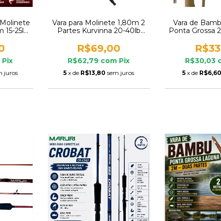
 Molinete
Vara para Molinete 1,80m 2
Vara de Bamb
 15-25lb
Partes Kurvinna 20-40lb
Ponta Grossa 2
Fazzus
Pron
0
R$69,00
R$33
m
Pix
R$62,79
com
Pix
R$30,03
 juros
5
x de
R$13,80
sem juros
5
x de
R$6,6