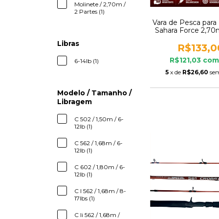
Molinete / 2,70m /
2 Partes (1)
Vara de Pesca para
Sahara Force 2,70m
2 Partes
Libras
R$133,0
R$121,03
co
6-14lb (1)
5
x de
R$26,60
sem
Modelo / Tamanho /
Libragem
C 502 / 1,50m / 6-
12lb (1)
C 562 / 1,68m / 6-
12lb (1)
C 602 / 1,80m / 6-
12lb (1)
C I 562 / 1,68m / 8-
17lbs (1)
C Ii 562 / 1,68m /