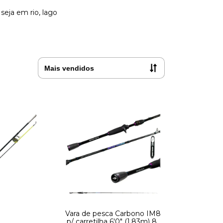
 seja em rio, lago
Vara de pesca Carbono IM8
p/ carretilha 6'0" (1,83m) 8-