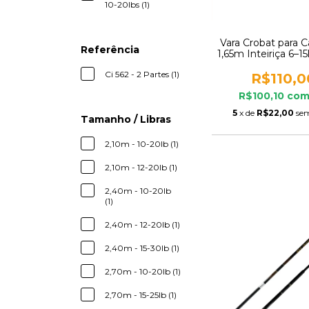
10-20lbs (1)
Vara Crobat para C
Referência
1,65m Inteiriça 6–15
Traíra Jundi
Ci 562 - 2 Partes (1)
R$110,0
R$100,10
co
5
x de
R$22,00
sem
Tamanho / Libras
2,10m - 10-20lb (1)
2,10m - 12-20lb (1)
2,40m - 10-20lb
(1)
2,40m - 12-20lb (1)
2,40m - 15-30lb (1)
2,70m - 10-20lb (1)
2,70m - 15-25lb (1)