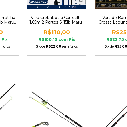
arretilha
Vara Crobat para Carretilha
Vara de Ba
lb Maruri
1,65m 2 Partes 6–15lb Maruri
Grossa Lagun
á
Traíra Jundiá
Partes para Pes
0
R$110,00
R$25
m
Pix
R$100,10
com
Pix
R$22,75
 juros
5
x de
R$22,00
sem juros
5
x de
R$5,0