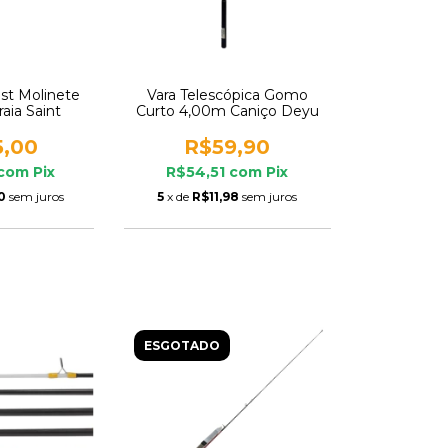
st Molinete
Vara Telescópica Gomo
aia Saint
Curto 4,00m Caniço Deyu
5,00
R$59,90
com
Pix
R$54,51
com
Pix
0
sem juros
5
x de
R$11,98
sem juros
ESGOTADO