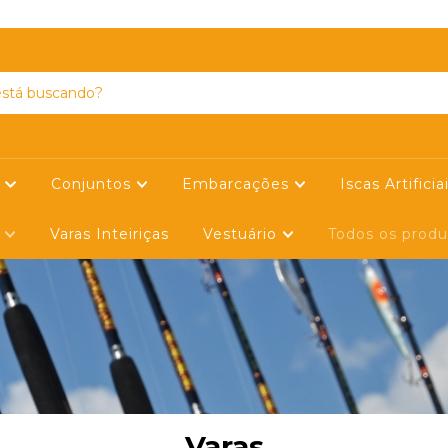
SIGA-NOS NO FACEBOOK
s
Conjuntos
Embarcações
Iscas Artificia
s
Varas Inteiriças
Vestuário
Todos os prod
Varas