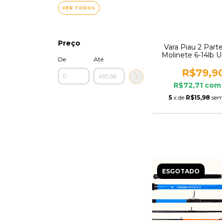
VER TODOS
Preço
Vara Piau 2 Part
Molinete 6-14lb U
De
Até
R$79,9
R$72,71
com
5
x de
R$15,98
sem
ESGOTADO