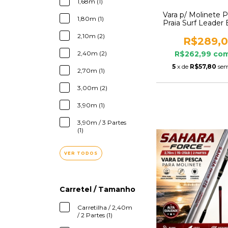
1,68m (1)
Vara p/ Molinete 
1,80m (1)
Praia Surf Leader 
4,20m 3 Partes 1
2,10m (2)
Tacom
R$289,
2,40m (2)
R$262,99
co
5
x de
R$57,80
sem
2,70m (1)
3,00m (2)
3,90m (1)
3,90m / 3 Partes
(1)
VER TODOS
Carretel / Tamanho
Carretilha / 2,40m
/ 2 Partes (1)