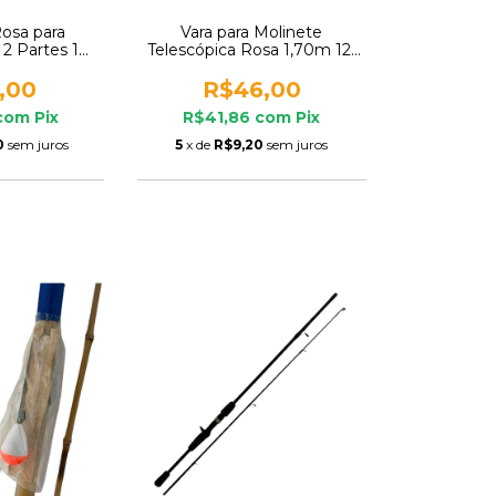
Rosa para
Vara para Molinete
 2 Partes 10-
Telescópica Rosa 1,70m 12-
Deyu
20lb CMIK
,00
R$46,00
com
Pix
R$41,86
com
Pix
0
sem juros
5
x de
R$9,20
sem juros