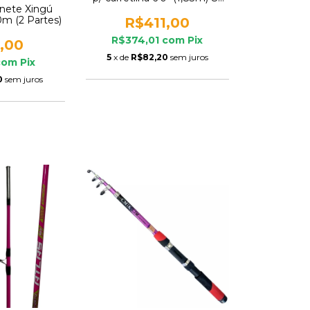
inete Xingú
20lb 2 Partes Mormaii
m (2 Partes)
R$411,00
R$374,01
com
Pix
,00
5
x de
R$82,20
sem juros
com
Pix
0
sem juros