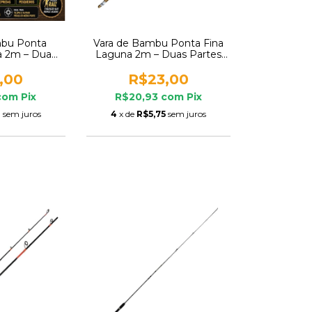
mbu Ponta
Vara de Bambu Ponta Fina
a 2m – Duas
Laguna 2m – Duas Partes
ca de Tilápia
com Linha Pronta para
Lambari
,00
R$23,00
com
Pix
R$20,93
com
Pix
0
sem juros
4
x de
R$5,75
sem juros