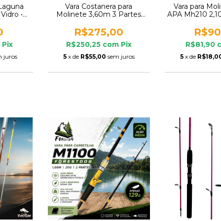
 Laguna
Vara Costanera para
Vara para Mol
Vidro •
Molinete 3,60m 3 Partes
APA Mh210 2,10
m / 5 m /
Top Fishing Praia Costão
Plataforma
0
R$275,00
R$90
Pix
R$250,25
com
Pix
R$81,90
 juros
5
x de
R$55,00
sem juros
5
x de
R$18,0