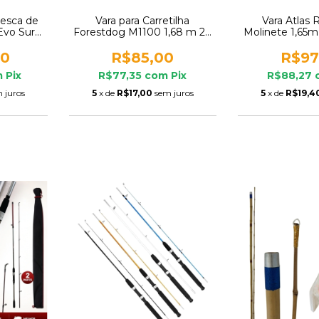
Pesca de
Vara para Carretilha
Vara Atlas 
Evo Surf
Forestdog M1100 1,68 m 20
Molinete 1,65m
00-250g
g – 2 Partes
20lb 
00
R$85,00
R$97
m
Pix
R$77,35
com
Pix
R$88,27
 juros
5
x de
R$17,00
sem juros
5
x de
R$19,4