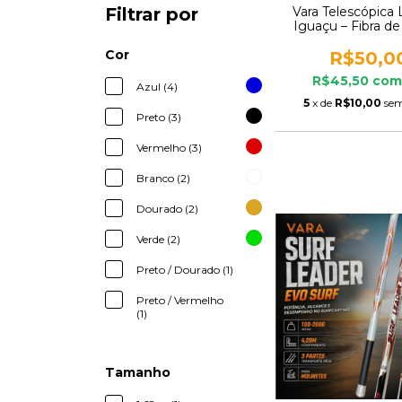
Vara Telescópica
Filtrar por
Iguaçu – Fibra de 
Gomos Longos • 4 
6 m
Cor
R$50,0
R$45,50
com
Azul (4)
5
x de
R$10,00
sem
Preto (3)
Vermelho (3)
Branco (2)
Dourado (2)
Verde (2)
Preto / Dourado (1)
Preto / Vermelho
(1)
Tamanho