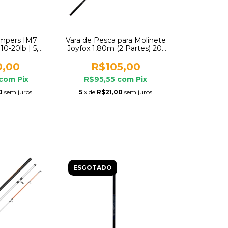
ompers IM7
Vara de Pesca para Molinete
10-20lb | 5,8’
Joyfox 1,80m (2 Partes) 20-
eiriça | TR
50lb
ing
0,00
R$105,00
com
Pix
R$95,55
com
Pix
0
sem juros
5
x de
R$21,00
sem juros
ESGOTADO