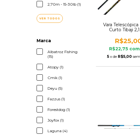
2,70m - 15-30lb (1)
VER TODOS
Vara Telescópic
Curto Tibaji 2
R$25,0
Marca
R$22,75
com
Albatroz Fishing
5
x de
R$5,00
sem
(15)
Atopy (1)
Cmik (1)
Deyu (5)
Fazzus (1)
Forestdog (1)
Joyfox (1)
Laguna (4)