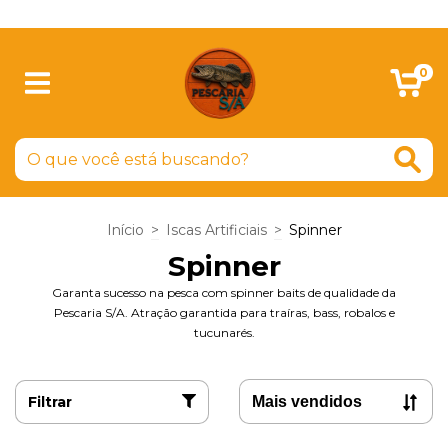
SIGA-NOS NO FACEBOOK
0
Início
>
Iscas Artificiais
>
Spinner
Spinner
Garanta sucesso na pesca com spinner baits de qualidade da
Pescaria S/A. Atração garantida para traíras, bass, robalos e
tucunarés.
Filtrar