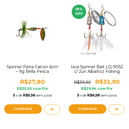
18
%
OFF
Spinner Pena Falcon 6cm
Isca Spinner Bait LQ-9052
– 9g Bella Pesca
c/ 2un Albatroz Fishing
R$27,80
R$32,90
R$39,90
R$25,30
com
Pix
R$29,94
com
Pix
5
x de
R$5,56
sem juros
5
x de
R$6,58
sem juros
COMPRAR
COMPRAR