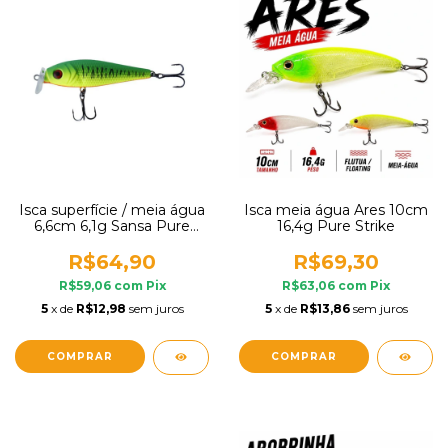
Isca superfície / meia água
Isca meia água Ares 10cm
6,6cm 6,1g Sansa Pure
16,4g Pure Strike
Strike
R$64,90
R$69,30
R$59,06
com
Pix
R$63,06
com
Pix
5
x de
R$12,98
sem juros
5
x de
R$13,86
sem juros
COMPRAR
COMPRAR