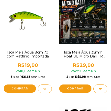
Isca Meia Água 8cm 7g
Isca Meia Água 35mm
com Rattling Importada
Float UL Micro Dalli TR
Fishing
R$19,90
R$29,90
R$18,11
com
Pix
R$27,21
com
Pix
3
x de
R$6,63
sem juros
5
x de
R$5,98
sem juros
COMPRAR
COMPRAR