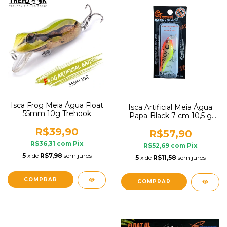
Isca Frog Meia Água Float
Isca Artificial Meia Água
55mm 10g Trehook
Papa-Black 7 cm 10,5 g
Ocambé
R$39,90
R$57,90
R$36,31
com
Pix
R$52,69
com
Pix
5
x de
R$7,98
sem juros
5
x de
R$11,58
sem juros
COMPRAR
COMPRAR