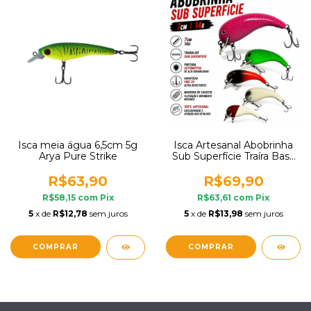
Isca meia água 6,5cm 5g
Isca Artesanal Abobrinha
Arya Pure Strike
Sub Superfície Traíra Bass
Tucunaré 7cm Cris Lures
R$63,90
R$69,90
R$58,15
com
Pix
R$63,61
com
Pix
5
x de
R$12,78
sem juros
5
x de
R$13,98
sem juros
COMPRAR
COMPRAR