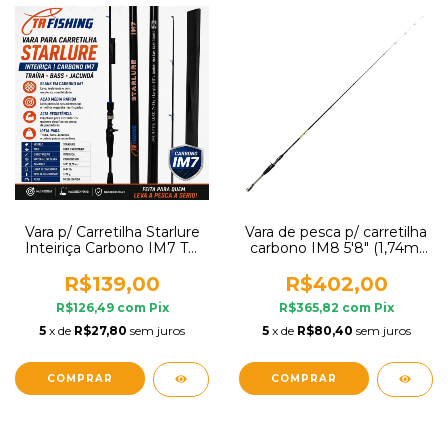
Vara p/ Carretilha Starlure
Vara de pesca p/ carretilha
Inteiriça Carbono IM7 TR
carbono IM8 5'8" (1,74m)
Fishing Traíra Bass
8-17lb Mormaii
Jacundá
R$139,00
R$402,00
R$126,49
com
Pix
R$365,82
com
Pix
5
x de
R$27,80
sem juros
5
x de
R$80,40
sem juros
COMPRAR