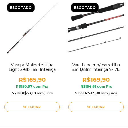
ESGOTADO
ESGOTADO
Vara p/ Molinete Ultra
Vara Lancer p/ carretilha
Light 2-6lb 1651 Inteiriça
5,6" 1,68m inteiriça 7-17lb
1,65m Albatroz Fishing
ação moderada-rápida
Saint
R$165,90
R$169,90
R$150,97
com
Pix
R$154,61
com
Pix
5
x de
R$33,18
sem juros
5
x de
R$33,98
sem juros
ESPIAR
ESPIAR