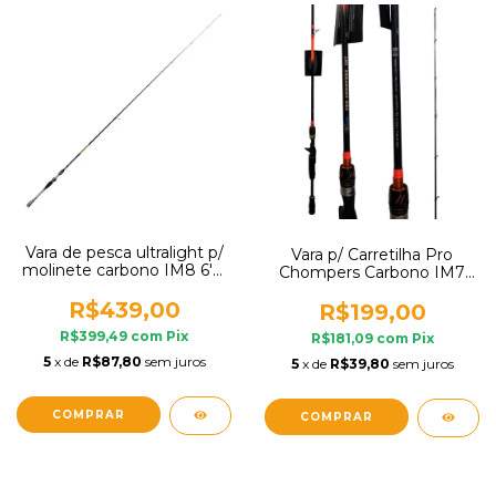
Vara de pesca ultralight p/
Vara p/ Carretilha Pro
molinete carbono IM8 6'3"
Chompers Carbono IM7
(1,91m) 3-8lb 1 parte
Inteiriça TR Fishing Traíra
Mormaii
R$439,00
Bass Robalo
R$199,00
R$399,49
com
Pix
R$181,09
com
Pix
5
x de
R$87,80
sem juros
5
x de
R$39,80
sem juros
COMPRAR