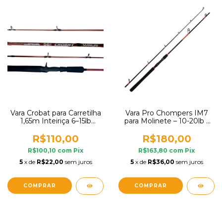
Vara Crobat para Carretilha
Vara Pro Chompers IM7
1,65m Inteiriça 6–15lb
para Molinete – 10-20lb |
Maruri Traíra Jundiá
5,8’ (1,73m) | Inteiriça | TR
Fishing
R$110,00
R$180,00
R$100,10
com
Pix
R$163,80
com
Pix
5
x de
R$22,00
sem juros
5
x de
R$36,00
sem juros
COMPRAR