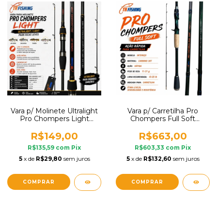
Vara p/ Molinete Ultralight
Vara p/ Carretilha Pro
Pro Chompers Light
Chompers Full Soft
Carbono IM7 TR Fishing
Carbono 30T Ação Rápida
Jacundá Saicanga Traíra
Inteiriça TR Fishing Trairão
R$149,00
R$663,00
Tucunaré Robalo Dourado
R$135,59
com
Pix
R$603,33
com
Pix
5
x de
R$29,80
sem juros
5
x de
R$132,60
sem juros
COMPRAR
COMPRAR