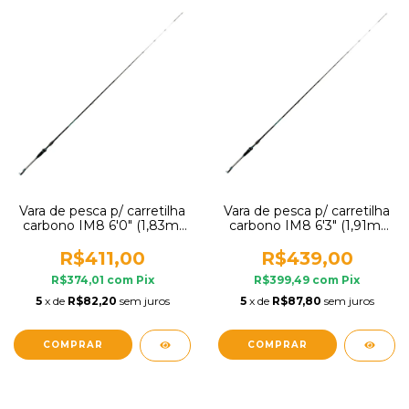
Vara de pesca p/ carretilha
Vara de pesca p/ carretilha
carbono IM8 6'0" (1,83m)
carbono IM8 6'3" (1,91m)
12-25lb Mormaii
8-17lb 1 parte Mormaii
R$411,00
R$439,00
R$374,01
com
Pix
R$399,49
com
Pix
5
x de
R$82,20
sem juros
5
x de
R$87,80
sem juros