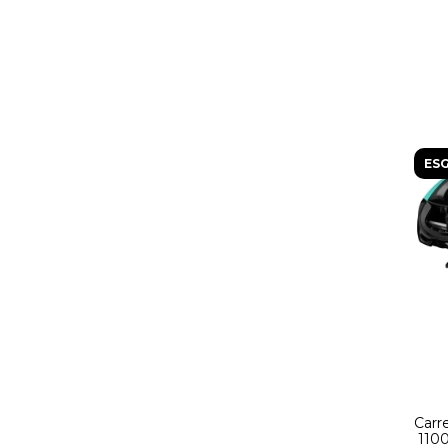
ES
Carr
1100