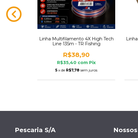
Carretilha
Linha Multifilamento 4X High Tech
Linha
tes Albatroz
Line 135m - TR Fishing
0
R$38,90
m
Pix
R$35,40
com
Pix
m juros
5
x de
R$7,78
sem juros
Pescaria S/A
Nossos