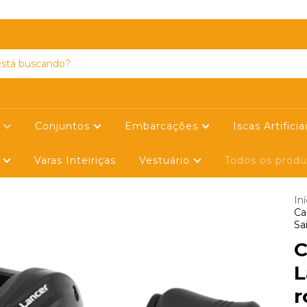
SIGA-NOS NO FACEBOOK
s
Conjuntos
Embarcações
Iscas Artificia
s
Varas Inteiriças
Vestuário
Todos os prod
Iní
Ca
Sa
C
L
r