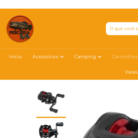
E EM NOSSO YOUTUBE
Início
Acessórios
Camping
Carretilha
Vara