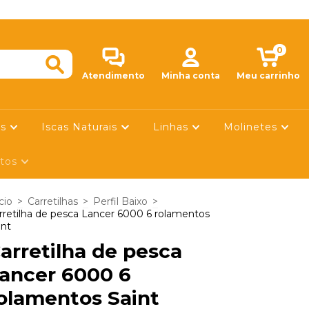
SIGA-NOS NO IN
0
Atendimento
Minha conta
Meu carrinho
is
Iscas Naturais
Linhas
Molinetes
utos
cio
>
Carretilhas
>
Perfil Baixo
>
rretilha de pesca Lancer 6000 6 rolamentos
int
arretilha de pesca
ancer 6000 6
olamentos Saint