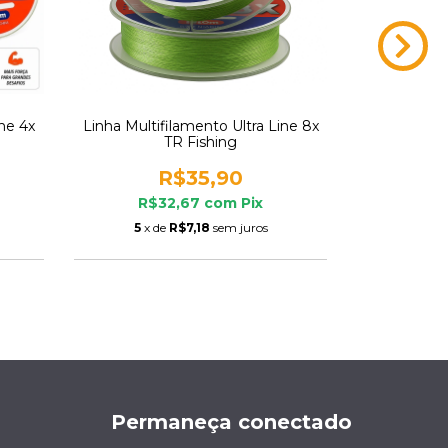
ine 4x
Linha Multifilamento Ultra Line 8x
Vara de pesc
TR Fishing
Carbono Tub
R$35,90
R
R$32,67
com
Pix
R$2
5
x de
R$7,18
sem juros
5
x de
Permaneça conectado