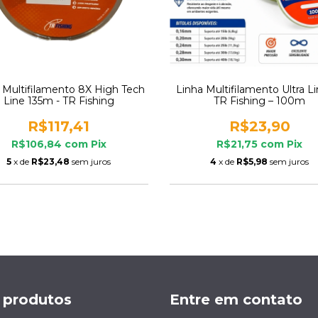
 Multifilamento 8X High Tech
Linha Multifilamento Ultra L
Line 135m - TR Fishing
TR Fishing – 100m
R$117,41
R$23,90
R$106,84
com
Pix
R$21,75
com
Pix
5
x de
R$23,48
sem juros
4
x de
R$5,98
sem juros
 produtos
Entre em contato