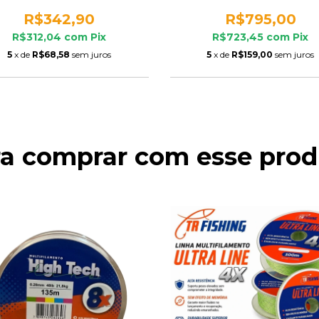
R$342,90
R$795,00
R$312,04
com
Pix
R$723,45
com
Pix
5
x de
R$68,58
sem juros
5
x de
R$159,00
sem juros
ra comprar com esse prod