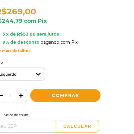
R$269,00
$244,79
com
Pix
5
x de
R$53,80
sem juros
9% de desconto
pagando com Pix
r mais detalhes
do
ALTERAR CEP
regas para o CEP:
Meios de envio
CALCULAR