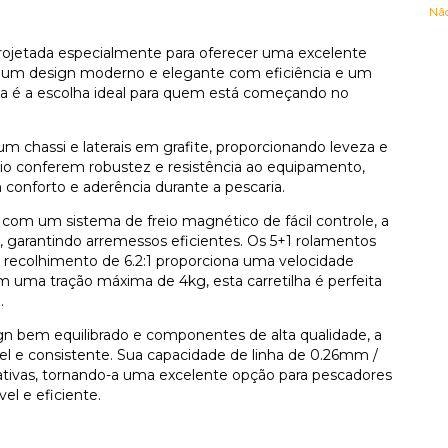
Nã
projetada especialmente para oferecer uma excelente
o um design moderno e elegante com eficiência e um
ada é a escolha ideal para quem está começando no
m chassi e laterais em grafite, proporcionando leveza e
nio conferem robustez e resistência ao equipamento,
onforto e aderência durante a pescaria.
com um sistema de freio magnético de fácil controle, a
, garantindo arremessos eficientes. Os 5+1 rolamentos
 recolhimento de 6.2:1 proporciona uma velocidade
m uma tração máxima de 4kg, esta carretilha é perfeita
.
 bem equilibrado e componentes de alta qualidade, a
 e consistente. Sua capacidade de linha de 0.26mm /
eativas, tornando-a uma excelente opção para pescadores
l e eficiente.