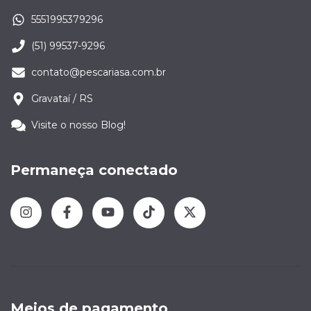
5551995379296
(51) 99537-9296
contato@pescariasa.com.br
Gravataí / RS
Visite o nosso Blog!
Permaneça conectado
Meios de pagamento