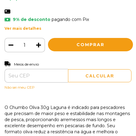
9% de desconto
pagando com Pix
Ver mais detalhes
ALTERAR CEP
Entregas para o CEP:
Meios de envio
CALCULAR
Não sei meu CEP
O Chumbo Oliva 30g Laguna é indicado para pescadores
que precisam de maior peso e estabilidade nas montagens
de pesca, proporcionando arremessos mais longos e
excelente desempenho em pescarias de fundo. Seu
formato oliva reduz a resistência na água e melhora o