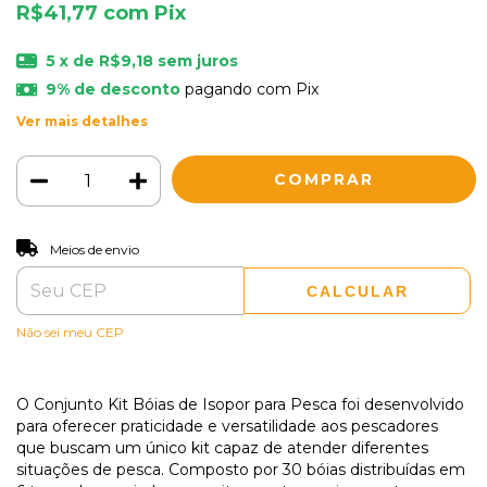
R$41,77
com
Pix
5
x de
R$9,18
sem juros
9% de desconto
pagando com Pix
Ver mais detalhes
ALTERAR CEP
Entregas para o CEP:
Meios de envio
CALCULAR
Não sei meu CEP
O Conjunto Kit Bóias de Isopor para Pesca foi desenvolvido
para oferecer praticidade e versatilidade aos pescadores
que buscam um único kit capaz de atender diferentes
situações de pesca. Composto por 30 bóias distribuídas em