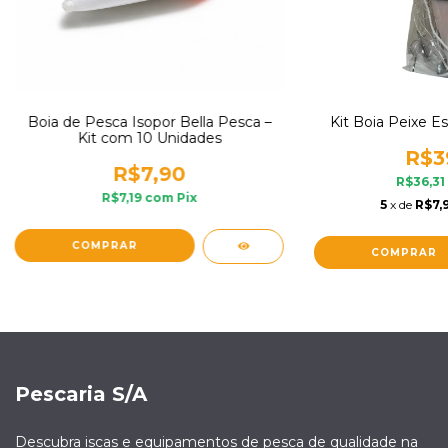
Boia de Pesca Isopor Bella Pesca –
Kit Boia Peixe E
Kit com 10 Unidades
R$3
R$7,90
R$36,31
R$7,19
com
Pix
5
x de
R$7,
COMPRAR
COMPRAR
Pescaria S/A
Descubra iscas e equipamentos de pesca de qualidade na