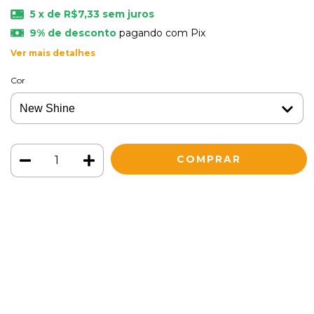
5
x de
R$7,33
sem juros
9% de desconto
pagando com Pix
Ver mais detalhes
Cor
Meios de envio
ALTERAR CEP
Entregas para o CEP:
CALCULAR
Faça login
e use seus dados de entrega
Não sei meu CEP