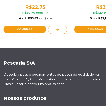
R$22,75
R$3
R$20,70
com
Pix
R$32,4
4
x de
R$5,69
sem juros
5
x de
R$7,
COMPRAR
COMPRAR
Pescaria S/A
Descubra iscas e equipamentos de pesca de qualidade na
Loja Pescaria S/A, de Porto Alegre. Envio rápido para todo o
Brasil! Pesque como um profissional!
Nossos produtos