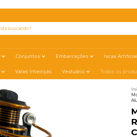
SIGA-NOS NO FACEBOOK
s
Conjuntos
Embarcações
Iscas Artificia
s
Varas Inteiriças
Vestuário
Todos os prod
Iní
Mo
Al
M
R
C