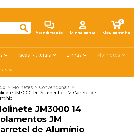
SIGA-NOS NO IN
0
Atendimento
Minha conta
Meu carrinho
is
Iscas Naturais
Linhas
Molinetes
utos
cio
>
Molinetes
>
Convencionais
>
linete JM3000 14 Rolamentos JM Carretel de
umínio
olinete JM3000 14
olamentos JM
arretel de Alumínio