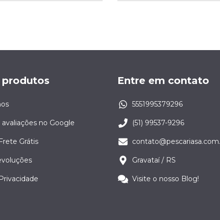
 produtos
Entre em contato
os
5551995379296
 avaliações no Google
(51) 99537-9296
Frete Grátis
contato@pescariasa.com.
evoluções
Gravataí / RS
 Privacidade
Visite o nosso Blog!