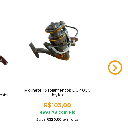
Molinete 13 rolamentos DC 4000
Molinete S
umínio
Joyfox
c/ 
R$103,00
R$93,73
com
Pix
R$
5
x de
R$20,60
sem juros
5
x d