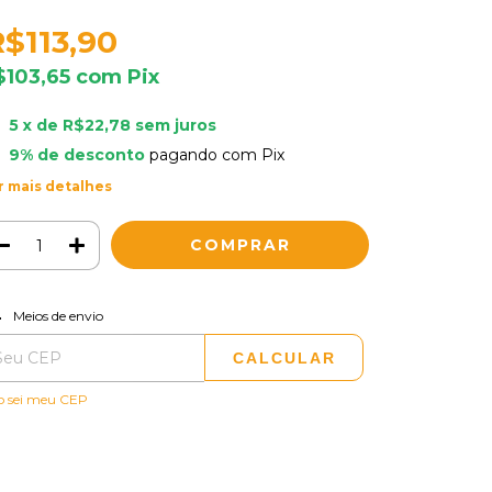
R$113,90
$103,65
com
Pix
5
x de
R$22,78
sem juros
9% de desconto
pagando com Pix
r mais detalhes
ALTERAR CEP
regas para o CEP:
Meios de envio
CALCULAR
o sei meu CEP