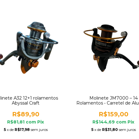
linete A32 12+1 rolamentos
Molinete JM7000 – 14
Abyssal Craft
Rolamentos • Carretel de Al
• Freio 7,5 kg
R$89,90
R$159,00
R$81,81
com
Pix
R$144,69
com
Pix
5
x de
R$17,98
sem juros
5
x de
R$31,80
sem juros