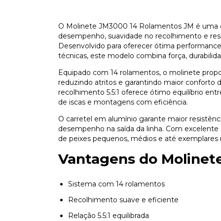
O Molinete JM3000 14 Rolamentos JM é uma e
desempenho, suavidade no recolhimento e resis
Desenvolvido para oferecer ótima performance e
técnicas, este modelo combina força, durabilid
Equipado com 14 rolamentos, o molinete prop
reduzindo atritos e garantindo maior conforto 
recolhimento 5.5:1 oferece ótimo equilíbrio entr
de iscas e montagens com eficiência.
O carretel em alumínio garante maior resistên
desempenho na saída da linha. Com excelente c
de peixes pequenos, médios e até exemplares 
Vantagens do Molinet
Sistema com 14 rolamentos
Recolhimento suave e eficiente
Relação 5.5:1 equilibrada