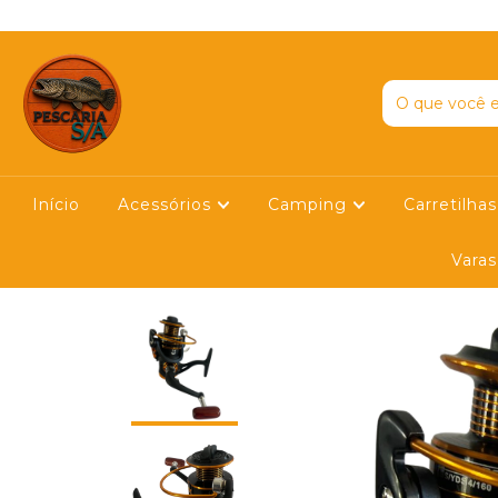
E EM NOSSO YOUTUBE
Início
Acessórios
Camping
Carretilha
Vara