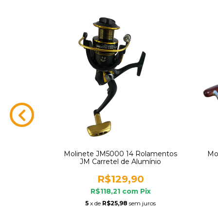
3 Rolamentos
Molinete JM5000 14 Rolamentos
Mo
000 / 5000
JM Carretel de Alumínio
0
R$129,90
m
Pix
R$118,21
com
Pix
 juros
5
x de
R$25,98
sem juros