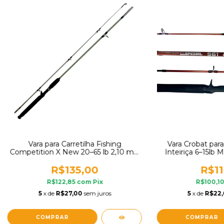
Vara para Carretilha Fishing
Vara Crobat para
Competition X New 20–65 lb 2,10 m –
Inteiriça 6–15lb M
Enjoy Lure Bagre Tambaqui Pacu
Carpas
R$135,00
R$11
R$122,85
com
Pix
R$100,1
5
x de
R$27,00
sem juros
5
x de
R$22
COMPRAR