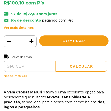
R$100,10
com
Pix
5
x de
R$22,00
sem juros
9% de desconto
pagando com Pix
Ver mais detalhes
ALTERAR CEP
Entregas para o CEP:
Meios de envio
CALCULAR
Não sei meu CEP
A
Vara Crobat Maruri 1,65m
é uma excelente opção para
pescadores que buscam
leveza, sensibilidade e
precisão
, sendo ideal para a pesca com carretilha em
rios,
lagos e pesqueiros
.