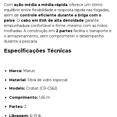
Com
ação média a média-rápida
, oferece um ótimo
equilíbrio entre flexibilidade e resposta rápida nas fisgadas,
além de
controle eficiente durante a briga com o
peixe
. O
cabo em EVA de alta densidade
garante
empunhadura confortável e firme, mesmo com as mãos
molhadas. A construção em
2 partes
facilita o transporte e
o armazenamento, sem comprometer o desempenho
durante a pescaria.
Especificações Técnicas
Marca:
Maruri
Material:
Fibra de vidro especial
Modelo:
Crobat (CR-C562)
Comprimento:
1,65 m
Partes:
2
Libragem:
6–15 lb