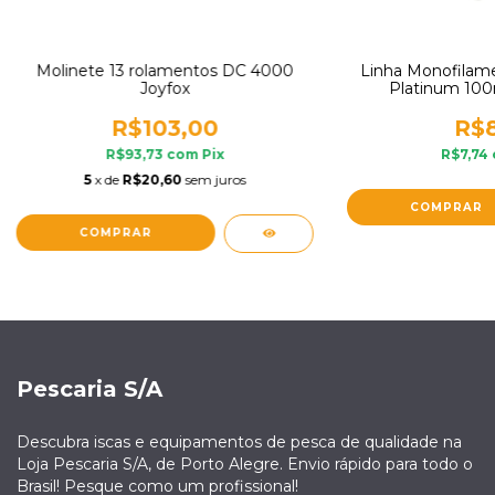
Molinete 13 rolamentos DC 4000
Linha Monofilam
Joyfox
Platinum 100
R$103,00
R$8
R$93,73
com
Pix
R$7,74
5
x de
R$20,60
sem juros
COMPRAR
Pescaria S/A
Descubra iscas e equipamentos de pesca de qualidade na
Loja Pescaria S/A, de Porto Alegre. Envio rápido para todo o
Brasil! Pesque como um profissional!