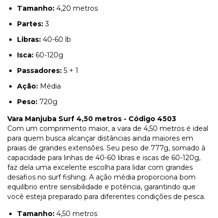
Tamanho:
4,20 metros
Partes:
3
Libras:
40-60 lb
Isca:
60-120g
Passadores:
5 + 1
Ação:
Média
Peso:
720g
Vara Manjuba Surf 4,50 metros - Código 4503
Com um comprimento maior, a vara de 4,50 metros é ideal
para quem busca alcançar distâncias ainda maiores em
praias de grandes extensões. Seu peso de 777g, somado à
capacidade para linhas de 40-60 libras e iscas de 60-120g,
faz dela uma excelente escolha para lidar com grandes
desafios no surf fishing. A ação média proporciona bom
equilíbrio entre sensibilidade e potência, garantindo que
você esteja preparado para diferentes condições de pesca.
Tamanho:
4,50 metros