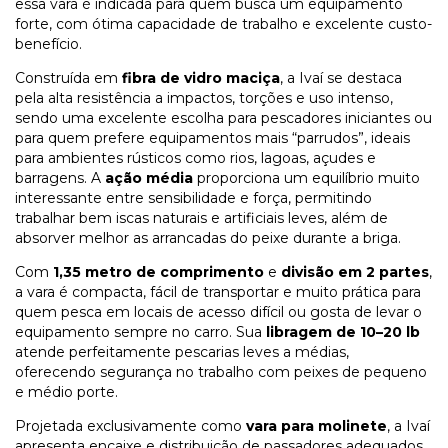
essa vara é indicada para quem busca um equipamento
forte, com ótima capacidade de trabalho e excelente custo-
benefício.
Construída em
fibra de vidro maciça
, a Ivaí se destaca
pela alta resistência a impactos, torções e uso intenso,
sendo uma excelente escolha para pescadores iniciantes ou
para quem prefere equipamentos mais “parrudos”, ideais
para ambientes rústicos como rios, lagoas, açudes e
barragens. A
ação média
proporciona um equilíbrio muito
interessante entre sensibilidade e força, permitindo
trabalhar bem iscas naturais e artificiais leves, além de
absorver melhor as arrancadas do peixe durante a briga.
Com
1,35 metro de comprimento
e
divisão em 2 partes
,
a vara é compacta, fácil de transportar e muito prática para
quem pesca em locais de acesso difícil ou gosta de levar o
equipamento sempre no carro. Sua
libragem de 10–20 lb
atende perfeitamente pescarias leves a médias,
oferecendo segurança no trabalho com peixes de pequeno
e médio porte.
Projetada exclusivamente como
vara para molinete
, a Ivaí
apresenta encaixe e distribuição de passadores adequados