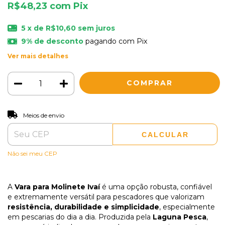
R$48,23
com
Pix
5
x de
R$10,60
sem juros
9% de desconto
pagando com Pix
Ver mais detalhes
ALTERAR CEP
Entregas para o CEP:
Meios de envio
CALCULAR
Não sei meu CEP
A
Vara para Molinete Ivaí
é uma opção robusta, confiável
e extremamente versátil para pescadores que valorizam
resistência, durabilidade e simplicidade
, especialmente
em pescarias do dia a dia. Produzida pela
Laguna Pesca
,