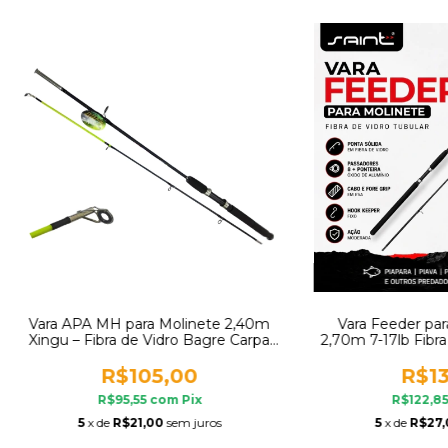
Vara APA MH para Molinete 2,40m
Vara Feeder par
Xingu – Fibra de Vidro Bagre Carpa
2,70m 7-17lb Fibra
Jundiá Pacu Tilápia
Par
R$105,00
R$13
R$95,55
com
Pix
R$122,8
5
x de
R$21,00
sem juros
5
x de
R$27,