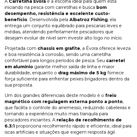
A
Carretilha Évora
é a escolha ideal para quem está
iniciando na pesca com carretilhas e busca
bom
desempenho, resistência e excelente custo-
benefício
. Desenvolvida pela
Albatroz Fishing
, ela
entrega um conjunto equilibrado para pescarias leves e
médias, atendendo perfeitamente pescadores que
desejam evoluir de nível sem investir alto logo no início.
Projetada com
chassis em grafite
, a Évora oferece leveza
e boa resistência à corrosão, sendo uma carretilha
confortável para longos períodos de pesca. Seu
carretel
em alumínio
garante melhor saída de linha e maior
durabilidade, enquanto o
drag máximo de 5 kg
fornece
força suficiente para enfrentar peixes brigadores dentro da
sua proposta.
Um dos grandes diferenciais deste modelo é o
freio
magnético com regulagem externa ponto a ponto
,
que facilita o controle do arremesso, reduzindo cabeleiras e
tornando a experiência muito mais tranquila para
pescadores iniciantes. A
relação de recolhimento de
6.3:1
proporciona recolhimento rápido e eficiente, ideal para
iscas artificiais e situações que exigem resposta ágil.