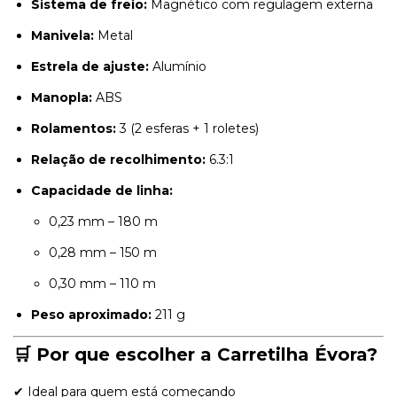
Sistema de freio:
Magnético com regulagem externa
Manivela:
Metal
Estrela de ajuste:
Alumínio
Manopla:
ABS
Rolamentos:
3 (2 esferas + 1 roletes)
Relação de recolhimento:
6.3:1
Capacidade de linha:
0,23 mm – 180 m
0,28 mm – 150 m
0,30 mm – 110 m
Peso aproximado:
211 g
🛒 Por que escolher a Carretilha Évora?
✔ Ideal para quem está começando