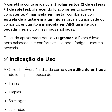
A carretilha conta ainda com
3 rolamentos (2 de esferas
+ 1 de roletes)
, oferecendo funcionamento suave e
consistente. A
manivela em metal
, combinada com
estrela de ajuste em alumínio
, reforça a durabilidade do
conjunto, enquanto a
manopla em ABS
garante boa
pegada mesmo com as mãos molhadas.
Pesando aproximadamente
211 gramas
, a Évora é leve,
bem balanceada e confortável, evitando fadiga durante a
pescaria.
✅ Indicação de Uso
A Carretilha Évora é indicada como
carretilha de entrada
,
sendo ideal para a pesca de:
Traíras
Tilápias
Saicangas
Jacundás