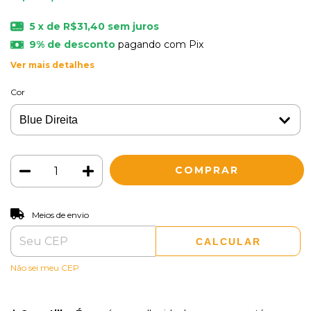
5
x de
R$31,40
sem juros
9% de desconto
pagando com Pix
Ver mais detalhes
Cor
ALTERAR CEP
Entregas para o CEP:
Meios de envio
CALCULAR
Não sei meu CEP