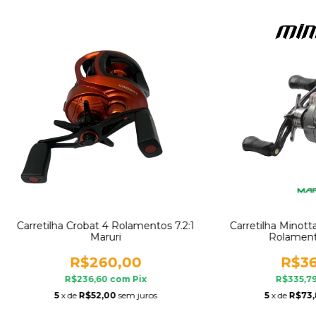
Carretilha Crobat 4 Rolamentos 7.2:1
Carretilha Minott
Maruri
Rolament
R$260,00
R$36
R$236,60
com
Pix
R$335,7
5
x de
R$52,00
sem juros
5
x de
R$73