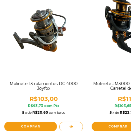
Molinete 13 rolamentos DC 4000
Molinete JM3000 
Joyfox
Carretel d
R$103,00
R$11
R$93,73
com
Pix
R$103,6
5
x de
R$20,60
sem juros
5
x de
R$22,