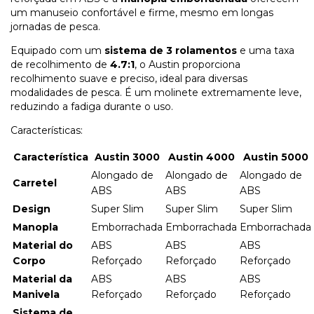
um manuseio confortável e firme, mesmo em longas
jornadas de pesca.
Equipado com um
sistema de 3 rolamentos
e uma taxa
de recolhimento de
4.7:1
, o Austin proporciona
recolhimento suave e preciso, ideal para diversas
modalidades de pesca. É um molinete extremamente leve,
reduzindo a fadiga durante o uso.
Características:
Característica
Austin 3000
Austin 4000
Austin 5000
Alongado de
Alongado de
Alongado de
Carretel
ABS
ABS
ABS
Design
Super Slim
Super Slim
Super Slim
Manopla
Emborrachada
Emborrachada
Emborrachada
Material do
ABS
ABS
ABS
Corpo
Reforçado
Reforçado
Reforçado
Material da
ABS
ABS
ABS
Manivela
Reforçado
Reforçado
Reforçado
Sistema de