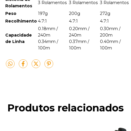
3 Rolamentos
3 Rolamentos
3 Rolamentos
Rolamentos
Peso
197g
200g
272g
Recolhimento
4.7:1
4.7:1
4.7:1
0.18mm /
0.20mm /
0.30mm /
Capacidade
240m
240m
200m
de Linha
0.34mm /
0.37mm /
0.40mm /
100m
100m
100m
Produtos relacionados